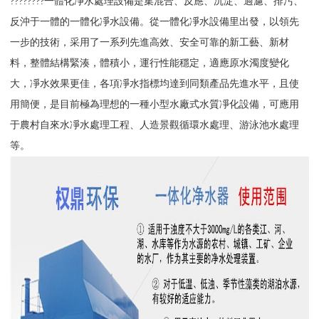
????????
一體化凈水處理設備是集混合、反應、沉淀、過濾、排污、
反沖于一體的一體化凈水設備。從一體化凈水設備里出發，以領先
一步的技術，采用了一系列先進高效、安全可靠的新工藝、新材
料，整體結構緊湊，體積小，運行性能穩定，適應原水濁度變化
大，凈水效果更佳，各項凈水指標均達到同類產品先進水平，且使
用簡便，是目前極為理想的一種小型水廠式水質凈化設備，可應用
于農村自來水凈水處理工程、人造景觀循環水處理、游泳池水處理
等。