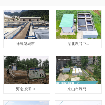
神農架城市...
湖北農谷巨...
河南漯河10...
京山市雁門...