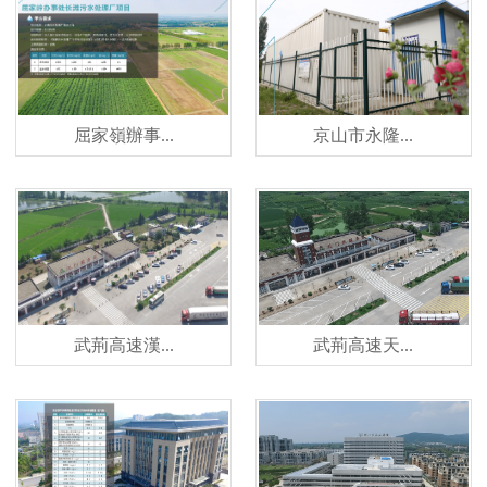
屈家嶺辦事...
京山市永隆...
武荊高速漢...
武荊高速天...