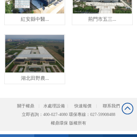
紅安縣中醫...
荊門市五三...
湖北田野農...
關于權鼎
水處理設備
快速報價
聯系我們
立即咨詢：400-027-4080 環保專線：027-59908488
權鼎環保 版權所有 