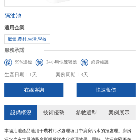
隔油池
適用企業
鄉鎮,農村,生活,學校
服務承諾
99%達標
24小時快速響應
終身維護
生產日期：1天
案例周期：3天
在線咨詢
快速報價
設備概況
技術優勢
參數選型
案例展示
本隔油池產品適用于農村污水處理項目中廚房污水的預處理。廚房
污水含有大量油脂會影響后端生化處理效果，同時，油污會附著在